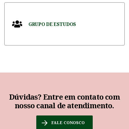
Contamos com um vasto rol de livros
selecionados minuciosamente.
GRUPO DE ESTUDOS
Reúna-se com membros filiados, professores e
ministradores para debates e elucidação de
ideias.
Dúvidas? Entre em contato com
nosso canal de atendimento.
FALE CONOSCO