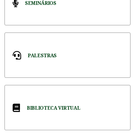
SEMINÁRIOS
Participe de seminários com palestrantes
renomados.
PALESTRAS
Explore a psicanálise em palestras exclusivas.
BIBLIOTECA VIRTUAL