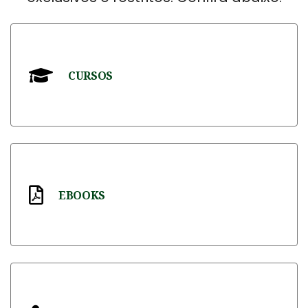
CURSOS
Cursos presenciais e online, ministrado por
especialistas qualificados e experientes.
EBOOKS
Disponibilização dos principais ebooks sobre
Psicanálise.